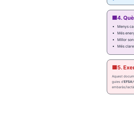
🟪
4. Què
Menys cap
Més energ
Millor son
Més clar
🟥
5. Exe
Aquest documen
guies d'
EFSA
/
embaràs/lactàn