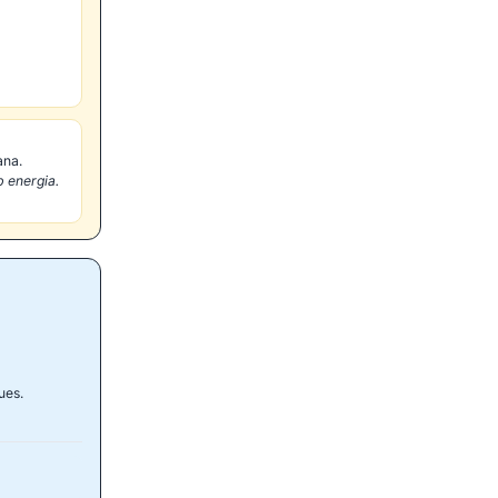
ana.
 energia.
ues.