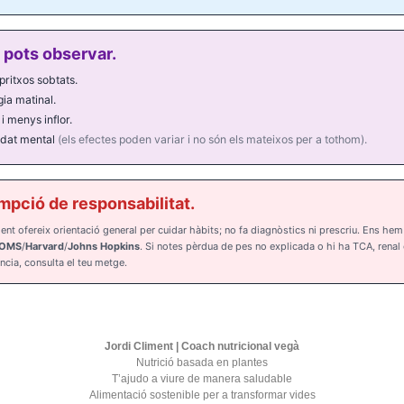
 pots observar.
ritxos sobtats.
ia matinal.
 i menys inflor.
edat mental
(els efectes poden variar i no són els mateixos per a tothom).
mpció de responsabilitat.
t ofereix orientació general per cuidar hàbits; no fa diagnòstics ni prescriu. Ens hem
OMS
/
Harvard
/
Johns Hopkins
. Si notes pèrdua de pes no explicada o hi ha TCA, renal
cia, consulta el teu metge.
Jordi Climent | Coach nutricional vegà
Nutrició basada en plantes
T’ajudo a viure de manera saludable
Alimentació sostenible per a transformar vides