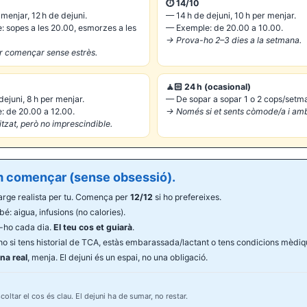
⏱️ 14/10
menjar, 12 h de dejuni.
— 14 h de dejuni, 10 h per menjar.
 sopes a les 20.00, esmorzes a les
— Exemple: de 20.00 a 10.00.
→ Prova-ho 2–3 dies a la setmana.
r començar sense estrès.
🧘🏻 24 h (ocasional)
dejuni, 8 h per menjar.
— De sopar a sopar 1 o 2 cops/setm
 de 20.00 a 12.00.
→ Només si et sents còmode/a i amb
itzat, però no imprescindible.
m començar (sense obsessió).
arge realista per tu. Comença per
12/12
si ho prefereixes.
bé: aigua, infusions (no calories).
r-ho cada dia.
El teu cos et guiarà
.
-ho si tens historial de TCA, estàs embarassada/lactant o tens condicions mèdiq
na real
, menja. El dejuni és un espai, no una obligació.
oltar el cos és clau. El dejuni ha de sumar, no restar.