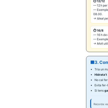
⏱️ 12/12
— 12 h per 
— Exemple:
08.00.
→ Ideal pe
⏱️ 16/8
— 16 h de 
— Exemple:
→ Molt util
🟦
3. Co
Tria un m
Hidrata’t
No cal fe
Evita fer
Si tens
ga
Recorda: esc