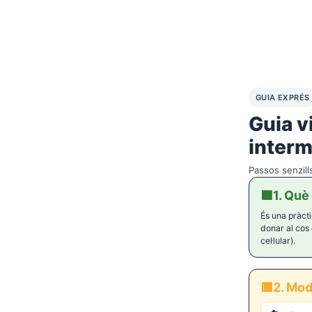
GUIA EXPRÉS
Guia v
interm
Passos senzill
🟩
1. Què
És una pràcti
donar al cos 
cel·lular).
🟨
2. Mod