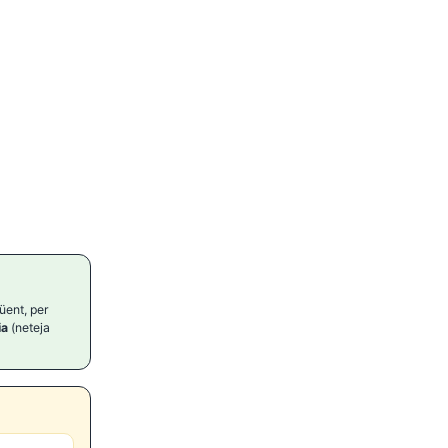
üent, per
ia
(neteja