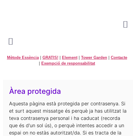
Mètode Essència
|
GRATIS!
|
Element
|
Tower Garden
|
Contacte
|
Exempció de responsabilitat
Àrea protegida
Aquesta pàgina està protegida per contrasenya. Si
et surt aquest missatge és perquè ja has utilitzat la
teva contrasenya personal i ha caducat (recorda
que és d'un sol ús), o perquè intentes accedir a un
espai on no estàs autoritzat/da. Si es tracta de la